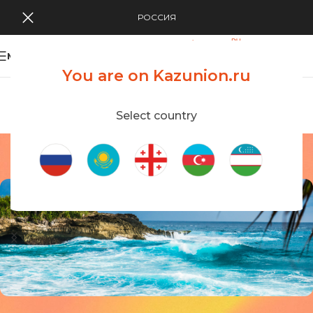
РОССИЯ
MENU
You are on Kazunion.ru
Search Tour
viewing applications
Kazunion Online
Select country
Indonesia, Bali
Home
/
Indonesia, Bali