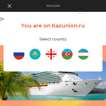
РОССИЯ
MENU
You are on Kazunion.ru
Search Tour
viewing applications
Kazunion Online
Select country
CRUISES
Home
/
CRUISES