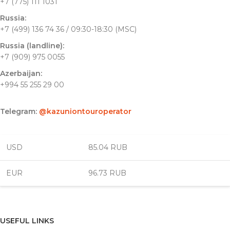
+7 (775) 111 1031
Russia:
+7 (499) 136 74 36 / 09:30-18:30 (MSC)
Russia (landline):
+7 (909) 975 0055
Azerbaijan:
+994 55 255 29 00
Telegram:
@kazuniontouroperator
USD
85.04 RUB
EUR
96.73 RUB
USEFUL LINKS