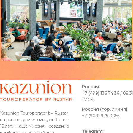
Мероприятия
Qatar Roadshow Tashkent 2023
Россия:
+7 (499) 136 74 36 / 09:3
(МСК)
Россия (гор. линия):
Kazunion Touroperator by Rustar
+7 (909) 975 0055
на рынке туризма мы уже более
15 лет. Наша миссия – создание
Telegram:
комфортных условий для