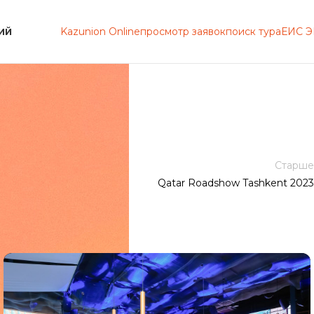
Kazunion Online
просмотр заявок
поиск тура
ЕИС 
ИЙ
Старше
Qatar Roadshow Tashkent 2023