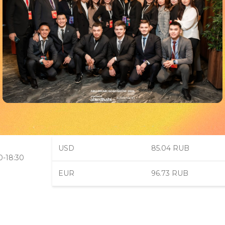
Мероприятия
Abu Dhabi Roadshow 2024 Astana
USD
85.04 RUB
0-18:30
EUR
96.73 RUB