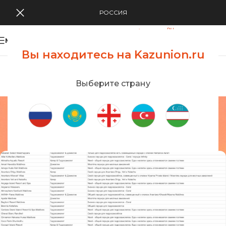
РОССИЯ
MENU
Вы находитесь на Kazunion.ru
Search Tour
viewing applications
Kazunion Online
Выберите страну
Наличие лаунджей
отелей в аэропорту
Главная
/
Наличие лаунджей отелей в аэропорту