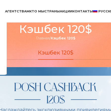
АГЕНТСТВАМ
КТО МЫ
СТРАНЫ
АКЦИИ
КОНТАКТЫ
РУССК
Кэшбек 120$
Главная
/
Кэшбек 120$
Кэшбек 120$