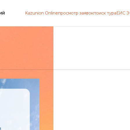
Kazunion Online
просмотр заявок
поиск тура
ЕИС 
ИЙ