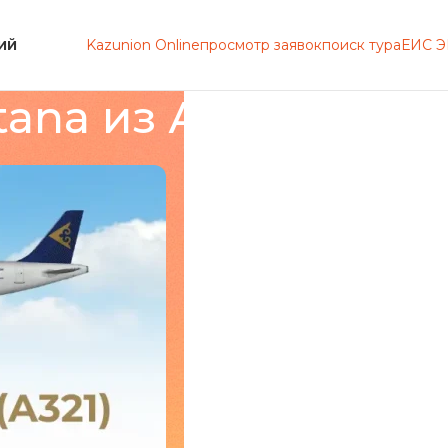
Kazunion Online
просмотр заявок
поиск тура
ЕИС 
ИЙ
tana из Актобе